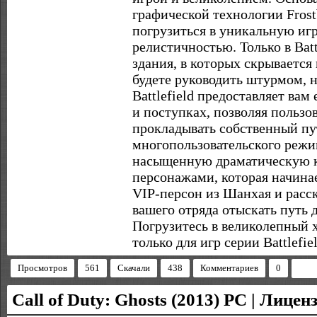
графической технологии Frostb
погрузиться в уникальную иг
релистичностью. Только в Bat
здания, в которых скрывается 
будете руководить штурмом, н
Battlefield предоставляет ва
и поступках, позволяя польз
прокладывать собственный пу
многопользовательского режима
насыщенную драматическую 
персонажами, которая начина
VIP-персон из Шанхая и расс
вашего отряда отыскать путь д
Погрузитесь в великолепный 
только для игр серии Battlefiel
Просмотров
561
Скачали
438
Комментариев
0
Call of Duty: Ghosts (2013) PC | Лицен