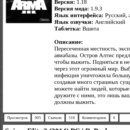
Версия:
1.18
Версия мода:
1.9.3
Язык интерфейса:
Русский, 
Язык озвучки:
Английский
Таблетка:
Вшита
Описание:
Пересеченная местность, экс
авиабазы. Остров Алтис пред
чтобы выжить. Подняться в не
через этот огромный мир. Выб
инфекция уничтожила большую
создавая много страшных сущ
можете найти людей, которые
дружите с ними, это лишь ваш
должны выжить.
Просмотров
905
Скачали
518
Комментариев
0