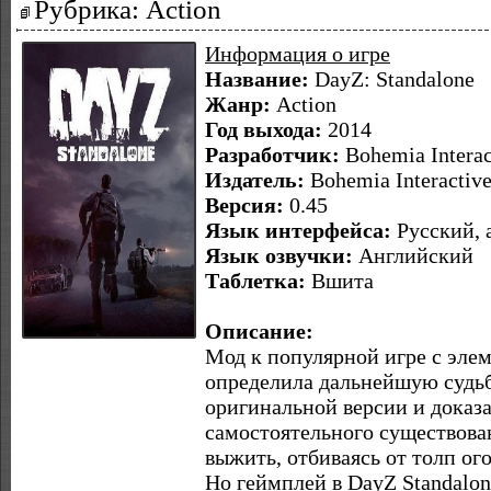
Рубрика: Action
Информация о игре
Название:
DayZ: Standalone
Жанр:
Action
Год выхода:
2014
Разработчик:
Bohemia Interac
Издатель:
Bohemia Interactiv
Версия:
0.45
Язык интерфейса:
Русский, 
Язык озвучки:
Английский
Таблетка:
Вшита
Описание:
Мод к популярной игре с эл
определила дальнейшую судьб
оригинальной версии и доказ
самостоятельного существова
выжить, отбиваясь от толп ог
Но геймплей в DayZ Standalo