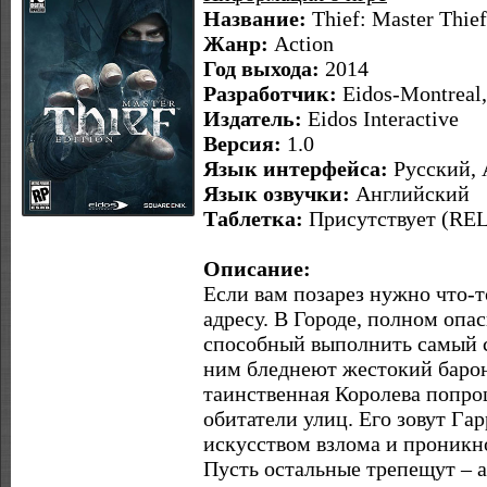
Название:
Thief: Master Thief
Жанр:
Action
Год выхода:
2014
Разработчик:
Eidos-Montreal,
Издатель:
Eidos Interactive
Версия:
1.0
Язык интерфейса:
Русский, 
Язык озвучки:
Английский
Таблетка:
Присутствует (R
Описание:
Если вам позарез нужно что-т
адресу. В Городе, полном опас
способный выполнить самый с
ним бледнеют жестокий барон
таинственная Королева попр
обитатели улиц. Его зовут Гар
искусством взлома и проникно
Пусть остальные трепещут – а