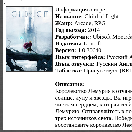
Информация о игре
Название:
Child of Light
Жанр:
Arcade, RPG
Год выхода:
2014
Разработчик:
Ubisoft Montréa
Издатель:
Ubisoft
Версия:
1.0.30640
Язык интерфейса:
Русский А
Язык озвучки:
Русский Англи
Таблетка:
Присутствует (R
Описание:
Королевство Лемурия в отчаян
солнце, луну и звезды. Вы иг
чистым сердцем, которая всей
Лемурию. Отправляйтесь в пох
трех источников света. Побед
восстановите королевство Ле