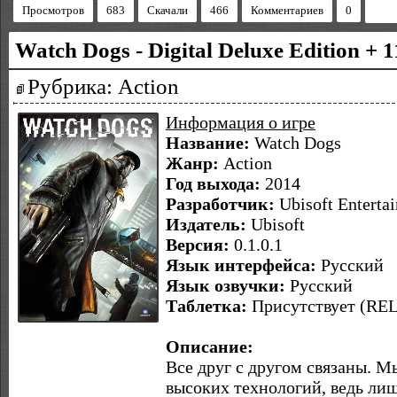
Просмотров
683
Скачали
466
Комментариев
0
Watch Dogs - Digital Deluxe Edition + 
Рубрика: Action
Информация о игре
Название:
Watch Dogs
Жанр:
Action
Год выхода:
2014
Разработчик:
Ubisoft Enterta
Издатель:
Ubisoft
Версия:
0.1.0.1
Язык интерфейса:
Русский
Язык озвучки:
Русский
Таблетка:
Присутствует (R
Описание:
Все друг с другом связаны. М
высоких технологий, ведь ли