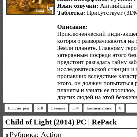
Язык озвучки:
Английский
Таблетка:
Присутствует (3D
Описание:
Приключенческий инди-экшен 
которого разворачиваются на
Земли планете. Главному геро
затерянным посреди этого бе
предстоит разгадать тайну за
исследовательской станции и 
пропавших вследствие катаст
этого, он должен попытаться 
планеты и узнать ее прошлое,
других людей на этой безжиз
Просмотров
618
Скачали
534
Комментариев
0
Child of Light (2014) РС | RePack
Рубрика: Action