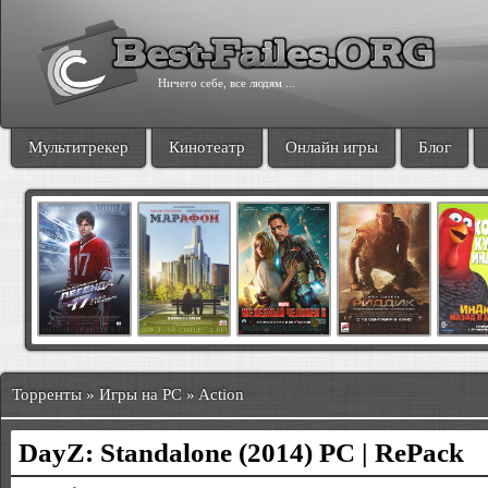
Ничего себе, все людям ...
Мультитрекер
Кинотеатр
Онлайн игры
Блог
Торренты » Игры на PC » Action
DayZ: Standalone (2014) PC | RePack