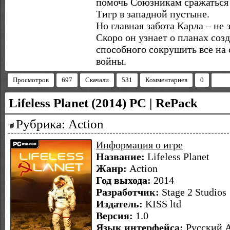
помочь Союзникам сражаться
Тигр в западной пустыне.
Но главная забота Карла – н
Скоро он узнает о планах соз
способного сокрушить все на 
войны.
Просмотров
697
Скачали
531
Комментариев
0
Lifeless Planet (2014) PC | RePack
Рубрика: Action
Информация о игре
Название:
Lifeless Planet
Жанр:
Action
Год выхода:
2014
Разработчик:
Stage 2 Studios
Издатель:
KISS ltd
Версия:
1.0
Язык интерфейса:
Русский А