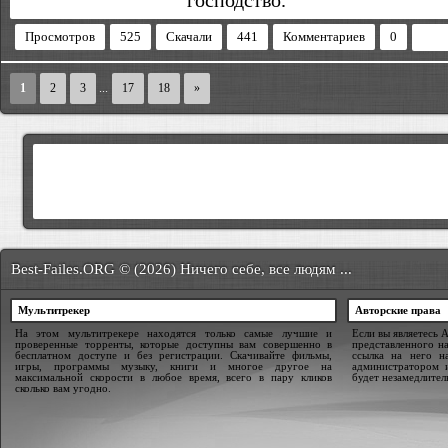
господство.
Просмотров
525
Скачали
441
Комментариев
0
1
2
3
...
17
18
»
Best-Failes.ORG © (2026) Ничего себе, все людям ...
Мультитрекер
Авторские права
На этом мультитрекере находятся только самые лучшие и
Если вы являетесь 
проверенные торренты, которые доступны вам совершенно в
представленного на
бесплатном доступе и без регистрации. Скачивайте фильмы,
ссылка на него н
игры, программы музыку, книги и многое другое на
администратором 
максимальной скорости в любое время, всего в пару кликов
будет незамедлител
сколько вам угодно.