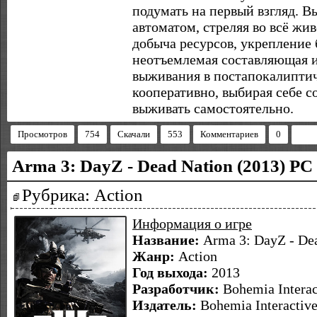
подумать на первый взгляд. Вы
автоматом, стреляя во всё жив
добыча ресурсов, укрепление 
неотъемлемая составляющая и
выживания в постапокалипти
кооперативно, выбирая себе с
выживать самостоятельно.
Просмотров
754
Скачали
553
Комментариев
0
Arma 3: DayZ - Dead Nation (2013) PC
Рубрика: Action
Информация о игре
Название:
Arma 3: DayZ - De
Жанр:
Action
Год выхода:
2013
Разработчик:
Bohemia Interac
Издатель:
Bohemia Interactiv