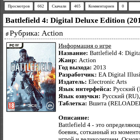
Просмотров
662
Скачали
465
Комментариев
0
Battlefield 4: Digital Deluxe Edition (2
Рубрика: Action
Информация о игре
Название:
Battlefield 4: Digit
Жанр:
Action
Год выхода:
2013
Разработчик:
EA Digital Illus
Издатель:
Electronic Arts
Язык интерфейса:
Русский (
Язык озвучки:
Русский (RU)
Таблетка:
Вшита (RELOADE
Описание:
Battlefield 4 - это определя
боевик, сотканный из момент
игрой и великолепием. Осно