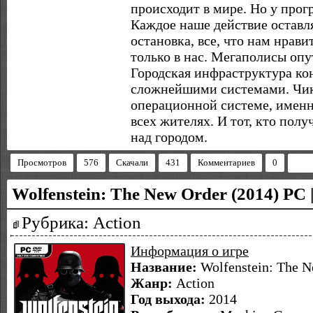
происходит в мире. Но у прогр
Каждое наше действие оставл
остановка, все, что нам нрави
только в нас. Мегаполисы оп
Городская инфраструктура ко
сложнейшими системами. Чик
операционной системе, имен
всех жителях. И тот, кто полу
над городом.
Просмотров
576
Скачали
431
Комментариев
0
Wolfenstein: The New Order (2014) PC
Рубрика: Action
Информация о игре
Название:
Wolfenstein: The N
Жанр:
Action
Год выхода:
2014