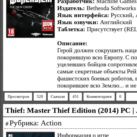
Разработчик:
Machine Games
Издатель:
Bethesda Softworks
Язык интерфейса:
Русский, 
Язык озвучки:
Английский
Таблетка:
Присутствует (R
Описание:
Герой должен сокрушить нац
покорившую всю Европу. С п
уцелевших бойцов сопротивле
самые секретные объекты Рейх
фашистских боевых роботов, в
покорившее всю Землю... и не
Просмотров
520
Скачали
451
Комментариев
0
Thief: Master Thief Edition (2014) PC 
Рубрика: Action
Информация о игре