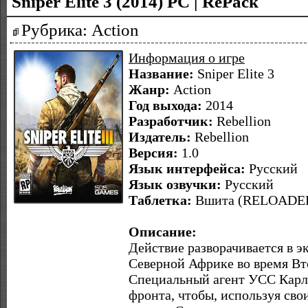
Sniper Elite 3 (2014) PC | RePack
Рубрика: Action
Информация о игре
Название:
Sniper Elite 3
Жанр:
Action
Год выхода:
2014
Разработчик:
Rebellion
Издатель:
Rebellion
Версия:
1.0
Язык интерфейса:
Русский
Язык озвучки:
Русский
Таблетка:
Вшита (RELOADE
Описание:
Действие разворачивается в э
Северной Африке во время Вт
Специальный агент УСС Карл
фронта, чтобы, используя сво