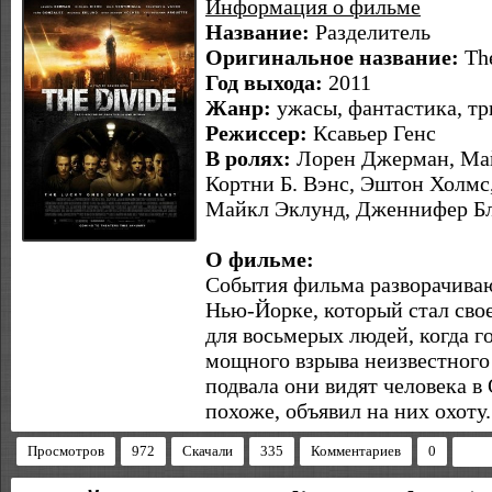
Информация о фильме
Название:
Разделитель
Оригинальное название:
The
Год выхода:
2011
Жанр:
ужасы, фантастика, тр
Режиссер:
Ксавьер Генс
В ролях:
Лорен Джерман, Май
Кортни Б. Вэнс, Эштон Холмс,
Майкл Эклунд, Дженнифер Б
О фильме:
События фильма разворачивают
Нью-Йорке, который стал сво
для восьмерых людей, когда г
мощного взрыва неизвестного
подвала они видят человека в
похоже, объявил на них охоту.
Просмотров
972
Скачали
335
Комментариев
0