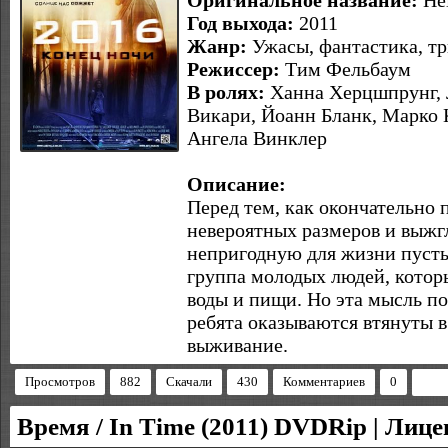
Оригинальное название:
Hel
Год выхода:
2011
Жанр:
Ужасы, фантастика, т
Режиссер:
Тим Фельбаум
В ролях:
Ханна Херцшпрунг, Л
Викари, Йоанн Бланк, Марко 
Ангела Винклер
Описание:
Перед тем, как окончательно 
невероятных размеров и выжгл
непригодную для жизни пуст
группа молодых людей, которы
воды и пищи. Но эта мысль по
ребята оказываются втянуты в
выживание.
Просмотров
882
Скачали
430
Комментариев
0
Время / In Time (2011) DVDRip | Лице