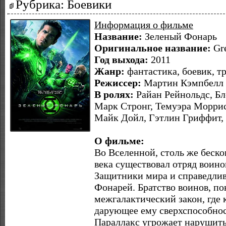
Рубрика: Боевики
Информация о фильме
Название:
Зеленый Фонарь
Оригинальное название:
Gre
Год выхода:
2011
Жанр:
фантастика, боевик, т
Режиссер:
Мартин Кэмпбелл
В ролях:
Райан Рейнольдс, Бл
Марк Стронг, Темуэра Моррис
Майк Дойл, Гэтлин Гриффит,
О фильме:
Во Вселенной, столь же беско
века существовал отряд воин
Защитники мира и справедлив
Фонарей. Братство воинов, п
межгалактический закон, где 
дарующее ему сверхспособнос
Параллакс угрожает нарушить