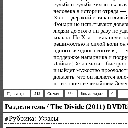
судьба и судьба Земли оказыв
человека в истории отряда —
Хэл — дерзкий и талантливый
Фонари не испытывают доверия
людям до этого ни разу не уд
кольца. Но Хэл — как недост
решимостью и силой воли он о
одного звездного воителя, — 
поддержке напарника и подру
Лайвли) Хэл сможет быстро н
и найдет мужество преодолеть
доказать, что он является кл
но и станет величайшим Зеле
Просмотров
543
Скачали
334
Комментариев
0
Разделитель / The Divide (2011) DVDR
Рубрика: Ужасы