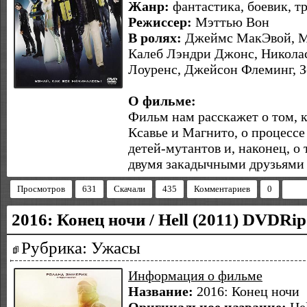
Жанр:
фантастика, боевик, т
Режиссер:
Мэттью Вон
В ролях:
Джеймс МакЭвой, Ма
Калеб Лэндри Джонс, Никола
Лоуренс, Джейсон Флеминг, 
О фильме:
Фильм нам расскажет о том, 
Ксавье и Магнито, о процессе
детей-мутантов и, наконец, о
двумя закадычными друзьями 
Просмотров
631
Скачали
435
Комментариев
0
2016: Конец ночи / Hell (2011) DVDRip
Рубрика: Ужасы
Информация о фильме
Название:
2016: Конец ночи