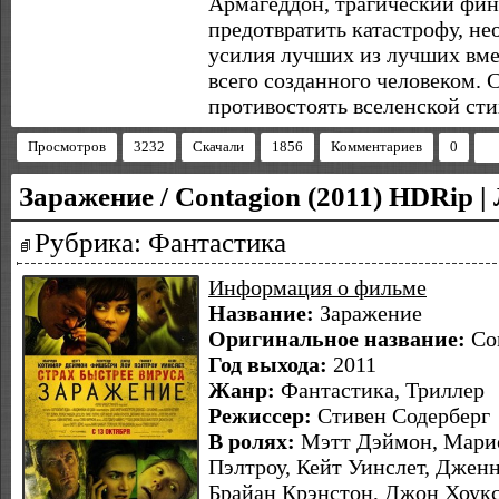
Армагеддон, трагический фин
предотвратить катастрофу, н
усилия лучших из лучших вме
всего созданного человеком. 
противостоять вселенской сти
Просмотров
3232
Скачали
1856
Комментариев
0
Заражение / Contagion (2011) HDRip |
Рубрика: Фантастика
Информация о фильме
Название:
Заражение
Оригинальное название:
Con
Год выхода:
2011
Жанр:
Фантастика, Триллер
Режиссер:
Стивен Содерберг
В ролях:
Мэтт Дэймон, Марио
Пэлтроу, Кейт Уинслет, Джен
Брайан Крэнстон, Джон Хоукс