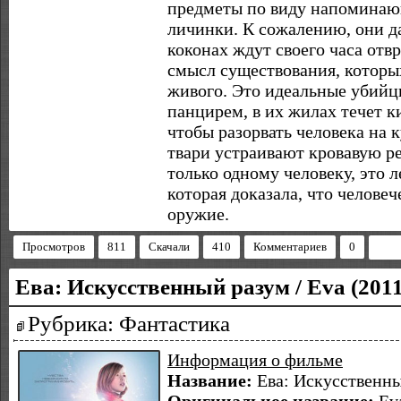
предметы по виду напоминаю
личинки. К сожалению, они да
коконах ждут своего часа отв
смысл существования, которы
живого. Это идеальные убий
панцирем, в их жилах течет к
чтобы разорвать человека на 
твари устраивают кровавую ре
только одному человеку, это
которая доказала, что челове
оружие.
Просмотров
811
Скачали
410
Комментариев
0
Ева: Искусственный разум / Eva (201
Рубрика: Фантастика
Информация о фильме
Название:
Ева: Искусственн