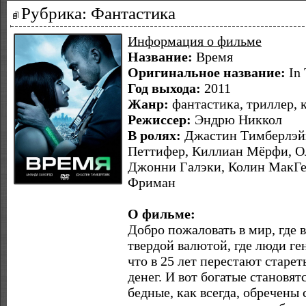
Рубрика: Фантастика
Информация о фильме
Название:
Время
Оригинальное название:
In
Год выхода:
2011
Жанр:
фантастика, триллер,
Режиссер:
Эндрю Никкол
В ролях:
Джастин Тимберлэйк
Петтифер, Киллиан Мёрфи, О
Джонни Галэки, Колин МакГе
Фриман
О фильме:
Добро пожаловать в мир, где 
твердой валютой, где люди г
что в 25 лет перестают старе
денег. И вот богатые становя
бедные, как всегда, обречены 