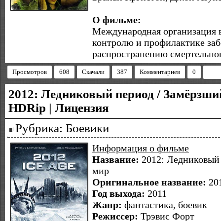
О фильме:
Международная организация в
контролю и профилактике за
распространению смертельног
Просмотров
608
Скачали
387
Комментариев
0
2012: Ледниковый период / Замёрзший 
HDRip | Лицензия
Рубрика: Боевики
Информация о фильме
Название:
2012: Ледниковый 
мир
Оригинальное название:
201
Год выхода:
2011
Жанр:
фантастика, боевик
Режиссер:
Трэвис Форт