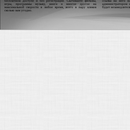
бесплатном доступе и без регистрации. Скачивайте фильмы,
ссылка на него н
игры, программы музыку, книги и многое другое на
администратором 
максимальной скорости в любое время, всего в пару кликов
будет незамедлител
сколько вам угодно.