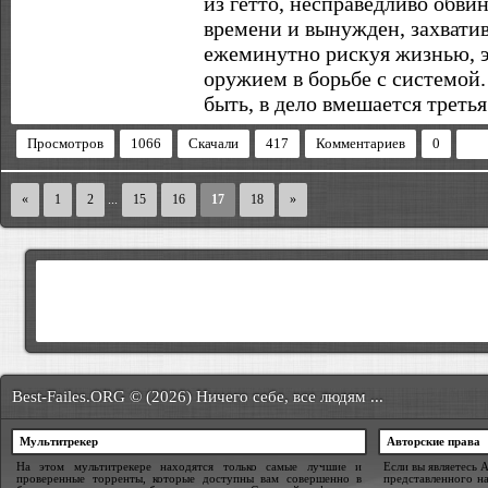
из гетто, несправедливо обви
времени и вынужден, захватив 
ежеминутно рискуя жизнью, э
оружием в борьбе с системой.
быть, в дело вмешается третья
Просмотров
1066
Скачали
417
Комментариев
0
«
1
2
...
15
16
17
18
»
Best-Failes.ORG © (2026) Ничего себе, все людям ...
Мультитрекер
Авторские права
На этом мультитрекере находятся только самые лучшие и
Если вы являетесь 
проверенные торренты, которые доступны вам совершенно в
представленного на