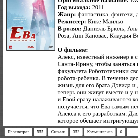
Оригинальное название:
Ev
Год выхода:
2011
Жанр:
фантастика, фэнтези, 
Режиссер:
Кике Маильо
В ролях:
Даниэль Брюль, Аль
Роза, Анн Кановас, Клаудия В
О фильме:
Алекс, известный инженер в с
Санта-Ирину, чтобы заняться
факультета Робототехники св
робота-ребенка. В течение дес
жизнь для его брата Дэвида 
теперь они живут вместе и у 
и Евой сразу налаживаются х
получается, что Ева самым н
Алекса к его разработкам. Дл
которое обещает интригующ
Просмотров
555
Скачали
352
Комментариев
0