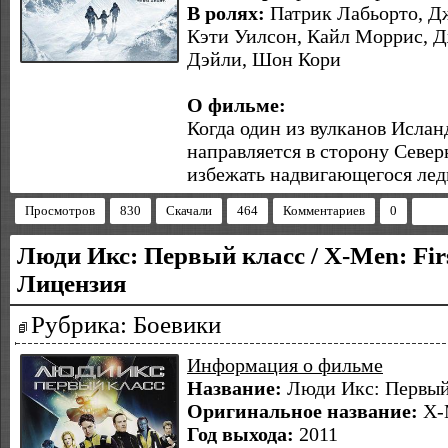
В ролях:
Патрик Лабьорто, Д
Кэти Уилсон, Кайл Моррис, Д
Дэйли, Шон Кори
О фильме:
Когда один из вулканов Исланд
направляется в сторону Севе
избежать надвигающегося лед
Просмотров
830
Скачали
464
Комментариев
0
Люди Икс: Первый класс / X-Men: Firs
Лицензия
Рубрика: Боевики
Информация о фильме
Название:
Люди Икс: Первый
Оригинальное название:
X-M
Год выхода:
2011