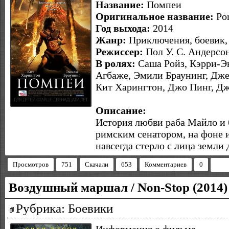
Название:
Помпеи
Оригинальное название:
Po
Год выхода:
2014
Жанр:
Приключения, боевик,
Режиссер:
Пол У. С. Андерсо
В ролях:
Саша Ройз, Кэрри-Э
Агбаже, Эмили Браунинг, Дже
Кит Харингтон, Джо Пинг, Дж
Описание:
История любви раба Майло и 
римским сенатором, на фоне 
навсегда стерло с лица земли
Просмотров
751
Скачали
653
Комментариев
0
Воздушный маршал / Non-Stop (2014)
Рубрика: Боевики