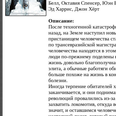
Белл, Октавия Спенсер, Юэн 
Эд Харрис, Джон Хёрт
Описание:
После техногенной катастроф
назад, на Земле наступил но
пристанищем человечества ст
по трансевразийской магистр
человечества находятся в этом 
люди по-прежнему поделены на
жизнь довольно благополучна 
элита, а обычные работяги об
больше похоже на жизнь в кон
болезни.
Иногда терпение обитателей х
заканчивается, и они поднима
революций провалились из-за 
захватить локомотив, откуда в
значит, и оставшимся человеч