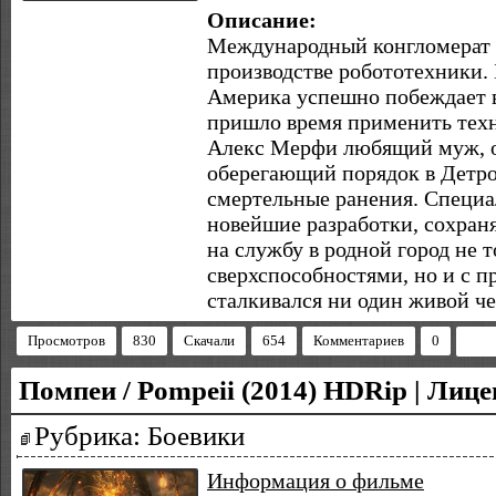
Описание:
Международный конгломерат
производстве робототехники.
Америка успешно побеждает в
пришло время применить техн
Алекс Мерфи любящий муж, о
оберегающий порядок в Детро
смертельные ранения. Специ
новейшие разработки, сохран
на службу в родной город не 
сверхспособностями, но и с п
сталкивался ни один живой че
Просмотров
830
Скачали
654
Комментариев
0
Помпеи / Pompeii (2014) HDRip | Лице
Рубрика: Боевики
Информация о фильме