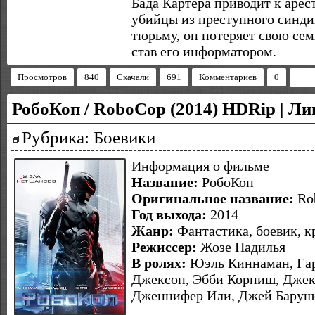
Бада Картера приводит к аре
убийцы из преступного синдик
тюрьму, он потеряет свою сем
став его информатором.
Просмотров
840
Скачали
691
Комментариев
0
РобоКоп / RoboCop (2014) HDRip | Ли
Рубрика: Боевики
Информация о фильме
Название:
РобоКоп
Оригинальное название:
Ro
Год выхода:
2014
Жанр:
Фантастика, боевик, 
Режиссер:
Жозе Падилья
В ролях:
Юэль Киннаман, Гар
Джексон, Эбби Корниш, Джек
Дженнифер Или, Джей Баруш