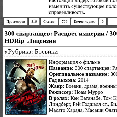
настоящий лидер, готовый пов
изменить существующее поло
справедливость.
Просмотров
816
Скачали
706
Комментариев
0
300 спартанцев: Расцвет империи / 300
HDRip| Лицензия
Рубрика: Боевики
Информация о фильме
Название:
300 cпартанцев: Р
Оригинальное название:
300
Год выхода:
2014
Жанр:
Боевик, драма, военны
Режиссер:
Ноам Мурро
В ролях:
Кен Ватанабе, Том К
Линдберг, Рэй Годшалл ст., Б
Масато Харада, Масаши Одат