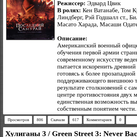
Режиссер:
Эдвард Цвик
В ролях:
Кен Ватанабе, Том К
Линдберг, Рэй Годшалл ст., Б
Масато Харада, Масаши Одат
Описание:
Американский военный офице
обучения первой армии стран
современному искусству веде
пытается искоренить древний
готовясь к более прозападной
поддерживающего внешнюю то
результате столкновений с са
центре противостояния двух м
единственная возможность выс
собственным понятием чести.
Просмотров
806
Скачали
617
Комментариев
0
Хулиганы 3 / Green Street 3: Never B