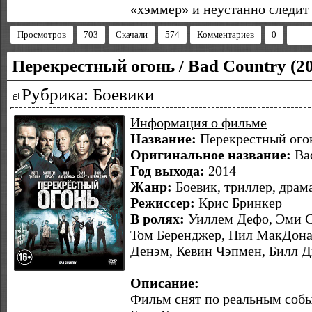
«хэммер» и неустанно следит
Просмотров
703
Скачали
574
Комментариев
0
Перекрестный огонь / Bad Country (2
Рубрика: Боевики
Информация о фильме
Название:
Перекрестный ого
Оригинальное название:
Ba
Год выхода:
2014
Жанр:
Боевик, триллер, драм
Режиссер:
Крис Бринкер
В ролях:
Уиллем Дефо, Эми С
Том Беренджер, Нил МакДона
Денэм, Кевин Чэпмен, Билл 
Описание:
Фильм снят по реальным собы