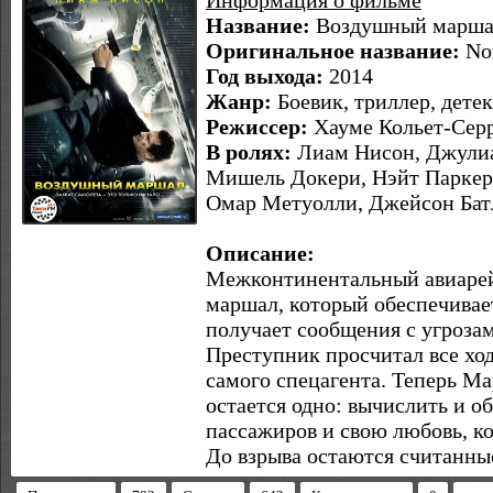
Информация о фильме
Название:
Воздушный марша
Оригинальное название:
No
Год выхода:
2014
Жанр:
Боевик, триллер, дете
Режиссер:
Хауме Кольет-Серра
В ролях:
Лиам Нисон, Джули
Мишель Докери, Нэйт Паркер,
Омар Метуолли, Джейсон Бат
Описание:
Межконтинентальный авиарей
маршал, который обеспечивае
получает сообщения с угрозам
Преступник просчитал все хо
самого спецагента. Теперь М
остается одно: вычислить и о
пассажиров и свою любовь, ко
До взрыва остаются считанны