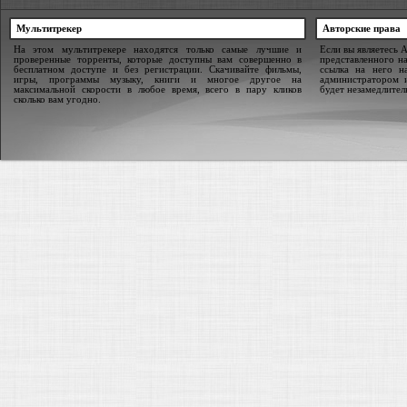
Мультитрекер
Авторские права
На этом мультитрекере находятся только самые лучшие и
Если вы являетесь 
проверенные торренты, которые доступны вам совершенно в
представленного на
бесплатном доступе и без регистрации. Скачивайте фильмы,
ссылка на него н
игры, программы музыку, книги и многое другое на
администратором 
максимальной скорости в любое время, всего в пару кликов
будет незамедлител
сколько вам угодно.