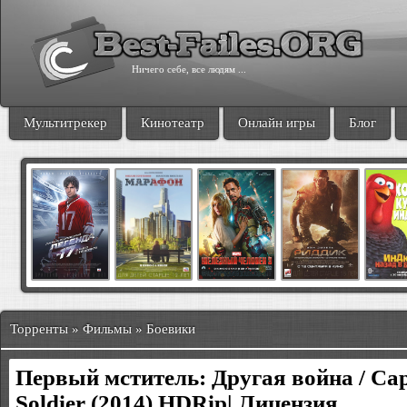
Ничего себе, все людям ...
Мультитрекер
Кинотеатр
Онлайн игры
Блог
Торренты » Фильмы » Боевики
Первый мститель: Другая война / Cap
Soldier (2014) HDRip| Лицензия