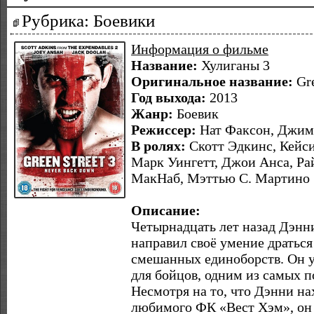
Рубрика: Боевики
Информация о фильме
Название:
Хулиганы 3
Оригинальное название:
Gre
Год выхода:
2013
Жанр:
Боевик
Режиссер:
Нат Факсон, Джим
В ролях:
Скотт Эдкинс, Кейси
Марк Уингетт, Джои Анса, Ра
МакНаб, Мэттью С. Мартино
Описание:
Четырнадцать лет назад Дэнн
направил своё умение драться
смешанных единоборств. Он 
для бойцов, одним из самых 
Несмотря на то, что Дэнни на
любимого ФК «Вест Хэм», он