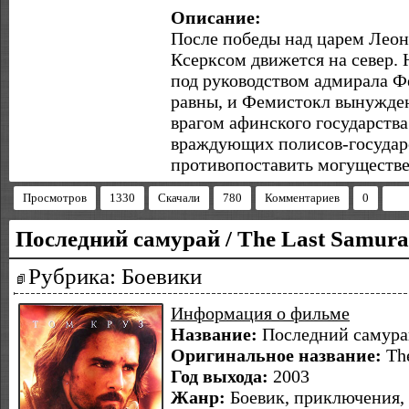
Описание:
После победы над царем Леон
Ксерксом движется на север. 
под руководством адмирала Ф
равны, и Фемистокл вынужден
врагом афинского государств
враждующих полисов-государс
противопоставить могуществе
Просмотров
1330
Скачали
780
Комментариев
0
Последний самурай / The Last Samura
Рубрика: Боевики
Информация о фильме
Название:
Последний самура
Оригинальное название:
The
Год выхода:
2003
Жанр:
Боевик, приключения,