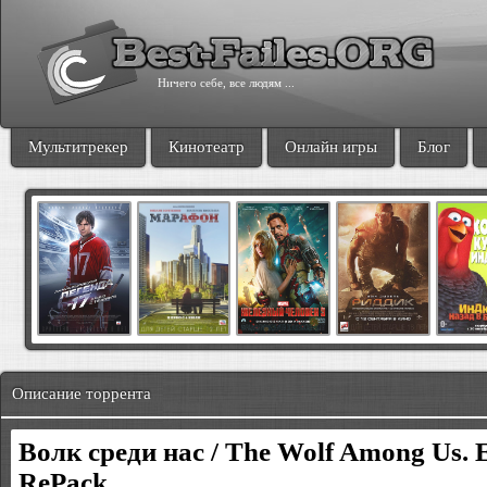
Ничего себе, все людям ...
Мультитрекер
Кинотеатр
Онлайн игры
Блог
Описание торрента
Волк среди нас / The Wolf Among Us. Ep
RePack