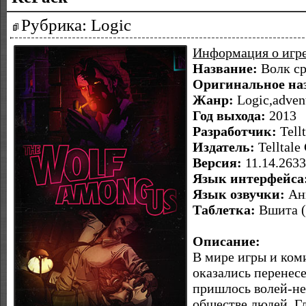
Рубрика: Logic
Информация о игр
Название:
Волк ср
Оригинальное на
Жанр:
Logic,adven
Год выхода:
2013
Разработчик:
Tell
Издатель:
Telltale
Версия:
11.14.263
Язык интерфейса
Язык озвучки:
Ан
Таблетка:
Вшита 
Описание:
В мире игры и ком
оказались перенес
пришлось волей-не
обществе людей. Г