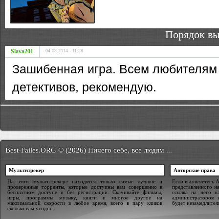
Порядок вы
Slava201
04.08.2014 - 11:28
Зашибенная игра. Всем любителям
детективов, рекомендую.
Best-Failes.ORG © (2026) Ничего себе, все людям ...
Мультитрекер
Авторские права
На этом мультитрекере находятся только самые лучшие и
Если вы являетесь 
проверенные торренты, которые доступны вам совершенно в
представленного на
бесплатном доступе и без регистрации. Скачивайте фильмы,
ссылка на него н
игры, программы музыку, книги и многое другое на
администратором 
максимальной скорости в любое время, всего в пару кликов
будет незамедлител
сколько вам угодно.