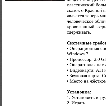
классический боль
сказок о Красной ш
является теперь ма
человеческое облич
кровожадный зверь
сдерживать.
Системные требо
•
Операционная сис
Windows 7
•
Процессор: 2.0 GH
•
Оперативная памя
•
Видеокарта: ATI 
•
Звуковая карта: С
•
Место на жёстком
Установка:
1. Установить игру.
2. Играть.