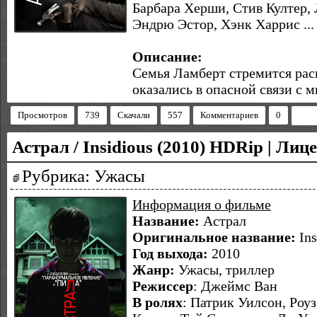
Барбара Херши, Стив Култер,
Эндрю Эстор, Хэнк Харрис ...
Описание:
Семья Ламберт стремится раск
оказались в опасной связи с 
Просмотров
739
Скачали
557
Комментариев
0
Астрал / Insidious (2010) HDRip | Лиц
Рубрика: Ужасы
Информация о фильме
Название:
Астрал
Оригинальное название:
Ins
Год выхода:
2010
Жанр:
Ужасы, триллер
Режиссер
:
Джеймс Ван
В ролях
: Патрик Уилсон, Роу