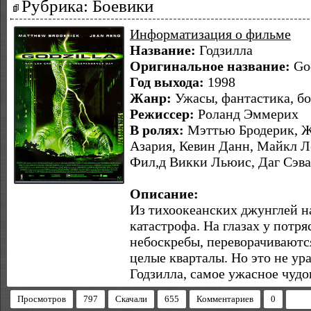
Рубрика: Боевики
Информатизация о фильме
Название:
Годзилла
Оригинальное название:
God
Год выхода:
1998
Жанр:
Ужасы, фантастика, бо
Режиссер:
Роланд Эммерих
В ролях:
Мэттью Бродерик, Ж
Азария, Кевин Данн, Майкл Л
Фил,д Викки Льюис, Даг Сэв
Описание:
Из тихоокеанских джунглей н
катастрофа. На глазах у потр
небоскребы, переворачиваются
целые кварталы. Но это не ур
Годзилла, самое ужасное чудо
Просмотров
797
Скачали
655
Комментариев
0