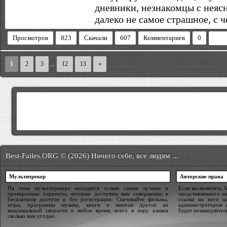
дневники, незнакомцы с неяс
далеко не самое страшное, с 
Просмотров
823
Скачали
607
Комментариев
0
1
2
3
...
12
13
»
Best-Failes.ORG © (2026) Ничего себе, все людям ...
Мультитрекер
Авторские права
На этом мультитрекере находятся только самые лучшие и
Если вы являетесь 
проверенные торренты, которые доступны вам совершенно в
представленного на
бесплатном доступе и без регистрации. Скачивайте фильмы,
ссылка на него н
игры, программы музыку, книги и многое другое на
администратором 
максимальной скорости в любое время, всего в пару кликов
будет незамедлител
сколько вам угодно.