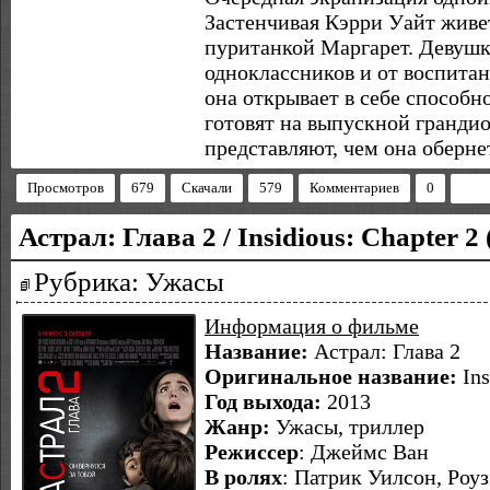
Застенчивая Кэрри Уайт живе
пуританкой Маргарет. Девушка
одноклассников и от воспитан
она открывает в себе способн
готовят на выпускной гранди
представляют, чем она оберне
Просмотров
679
Скачали
579
Комментариев
0
Астрал: Глава 2 / Insidious: Chapter 
Рубрика: Ужасы
Информация о фильме
Название:
Астрал: Глава 2
Оригинальное название:
Ins
Год выхода:
2013
Жанр:
Ужасы, триллер
Режиссер
:
Джеймс Ван
В ролях
: Патрик Уилсон, Роу