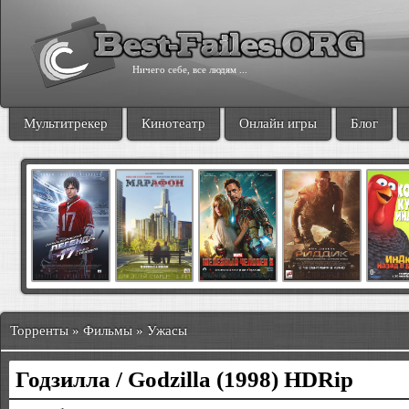
Ничего себе, все людям ...
Мультитрекер
Кинотеатр
Онлайн игры
Блог
Торренты » Фильмы » Ужасы
Годзилла / Godzilla (1998) HDRip