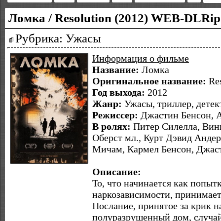
Ломка / Resolution (2012) WEB-DLRip
Рубрика: Ужасы
Информация о фильме
Название:
Ломка
Оригинальное название:
Re
Год выхода:
2012
Жанр:
Ужасы, триллер, детек
Режиссер:
Джастин Бенсон, 
В ролях:
Питер Силелла, Вин
Оберст мл., Курт Дэвид Анде
Мичам, Кармел Бенсон, Джаст
Описание:
То, что начинается как попытк
наркозависимости, принимает
Послание, принятое за крик н
полуразрушенный дом, случа