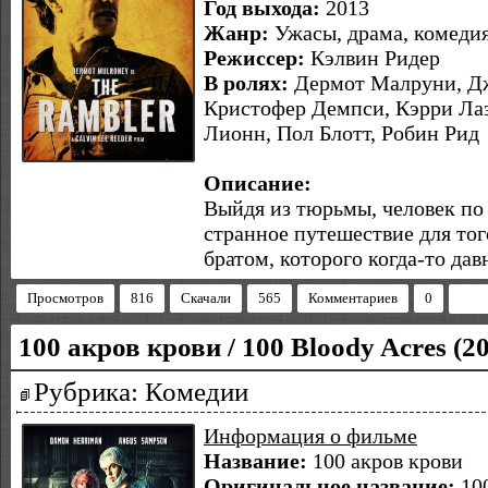
Год выхода:
2013
Жанр:
Ужасы, драма, комедия
Режиссер:
Кэлвин Ридер
В ролях:
Дермот Малруни, Дж
Кристофер Демпси, Кэрри Ла
Лионн, Пол Блотт, Робин Рид
Описание:
Выйдя из тюрьмы, человек по 
странное путешествие для тог
братом, которого когда-то дав
Просмотров
816
Скачали
565
Комментариев
0
100 акров крови / 100 Bloody Acres 
Рубрика: Комедии
Информация о фильме
Название:
100 акров крови
Оригинальное название:
10