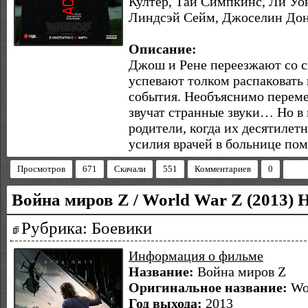
Култер, Тай Симпкинс, Ли Уо
Линдсэй Сейм, Джоселин До
Описание:
Джош и Рене переезжают со с
успевают толком распаковать
события. Необъяснимо переме
звучат странные звуки… Но в
родители, когда их десятилет
усилия врачей в больнице по
Просмотров
671
Скачали
551
Комментариев
0
Война миров Z / World War Z (2013) 
Рубрика: Боевики
Информация о фильме
Название:
Война миров Z
Оригинальное название:
Wo
Год выхода:
2013