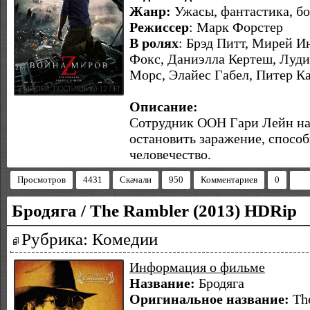
Жанр:
Ужасы, фантастика, б
Режиссер
: Марк Форстер
В ролях
: Брэд Питт, Мирей 
Фокс, Даниэлла Кертеш, Луди
Морc, Элайес Габел, Питер К
Описание:
Сотрудник ООН Гари Лейн на
остановить заражение, спосо
человечество.
Просмотров
4431
Скачали
950
Комментариев
0
Бродяга / The Rambler (2013) HDRip
Рубрика: Комедии
Информация о фильме
Название:
Бродяга
Оригинальное название:
Th