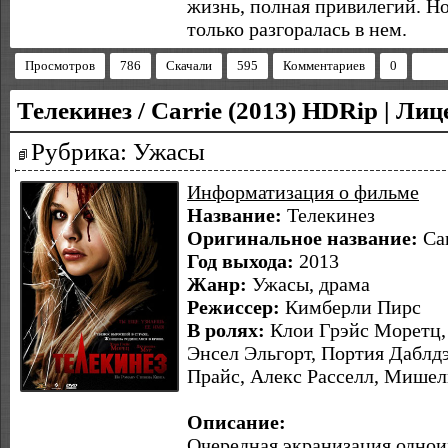
жизнь, полная привилегий. Н
только разгоралась в нем.
Просмотров
786
Скачали
595
Комментариев
0
Телекинез / Carrie (2013) HDRip | Лиц
Рубрика: Ужасы
Информатизация о фильме
Название:
Телекинез
Оригинальное название:
Car
Год выхода:
2013
Жанр:
Ужасы, драма
Режиссер:
Кимберли Пирс
В ролях:
Клои Грэйс Моретц,
Энсел Эльгорт, Портия Даблд
Прайс, Алекс Расселл, Мишел
Описание:
Очередная экранизация однои