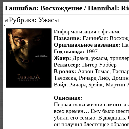
Ганнибал: Восхождение / Hannibal: Ri
Рубрика: Ужасы
Информатизация о фильме
Название:
Ганнибал: Восхож
Оригинальное название:
Han
Год выхода:
1997
Жанр:
Драма, ужасы, трилле
Режиссер:
Питер Уэббер
В ролях:
Аарон Томас, Гаспар
Тачовска, Ричард Лиф, Домин
Вэйд, Ричард Брэйк, Мартин
Описание:
Первая глава жизни самого з
всех времен… Ему было шесть,
убили его семью. В двадцать,
он получил блестящее образов