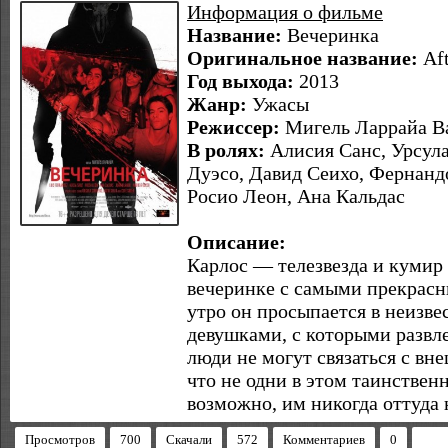
Информация о фильме
Название:
Вечеринка
Оригинальное название:
Aft
Год выхода:
2013
Жанр:
Ужасы
Режиссер:
Мигель Ларрайа В
В ролях:
Алисия Санс, Урсула
Дуэсо, Давид Сеихо, Фернандо
Росио Леон, Ана Кальдас
Описание:
Карлос — телезвезда и кумир 
вечеринке с самыми прекрас
утро он просыпается в неизв
девушками, с которыми развл
люди не могут связаться с вн
что не одни в этом таинствен
возможно, им никогда оттуда н
Просмотров
700
Скачали
572
Комментариев
0