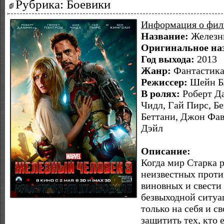
Рубрика: Боевики
Информация о фил
Название:
Железны
Оригинальное на
Год выхода:
2013
Жанр:
Фантастика,
Режиссер:
Шейн Б
В ролях:
Роберт Да
Чидл, Гай Пирс, Бе
Беттани, Джон Фав
Дэйл
Описание:
Когда мир Старка р
неизвестных проти
виновных и свести
безвыходной ситуа
только на себя и с
защитить тех, кто 