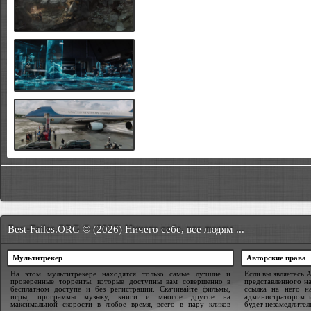
Best-Failes.ORG © (2026) Ничего себе, все людям ...
Мультитрекер
Авторские права
На этом мультитрекере находятся только самые лучшие и
Если вы являетесь 
проверенные торренты, которые доступны вам совершенно в
представленного на
бесплатном доступе и без регистрации. Скачивайте фильмы,
ссылка на него н
игры, программы музыку, книги и многое другое на
администратором 
максимальной скорости в любое время, всего в пару кликов
будет незамедлител