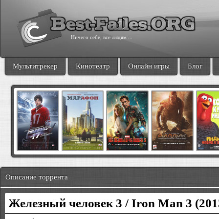
Ничего себе, все людям ...
Мультитрекер
Кинотеатр
Онлайн игры
Блог
Описание торрента
Железный человек 3 / Iron Man 3 (20