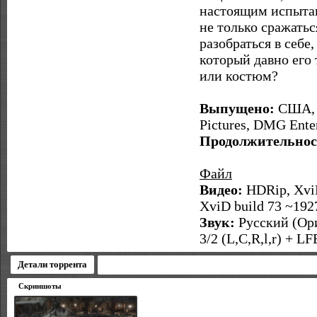
настоящим испытан
не только сражатьс
разобраться в себе
который давно его
или костюм?
Выпущено:
США, К
Pictures, DMG Ente
Продолжительнос
Файл
Видео:
HDRip, XviD
XviD build 73 ~1927
Звук:
Русский (Ори
3/2 (L,C,R,l,r) + L
Детали торрента
Скриншоты