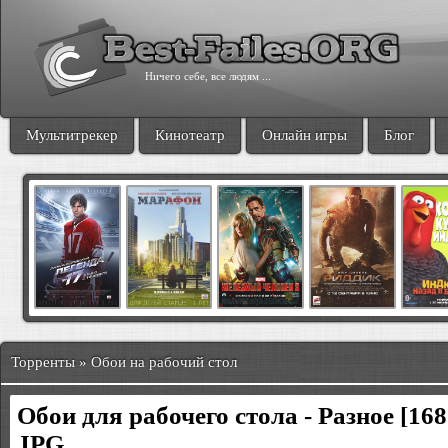
Ничего себе, все людям ...
Мультитрекер
Кинотеатр
Онлайн игры
Блог
Торренты » Обои на рабочий стол
Обои для рабочего стола - Разное [168
JPG