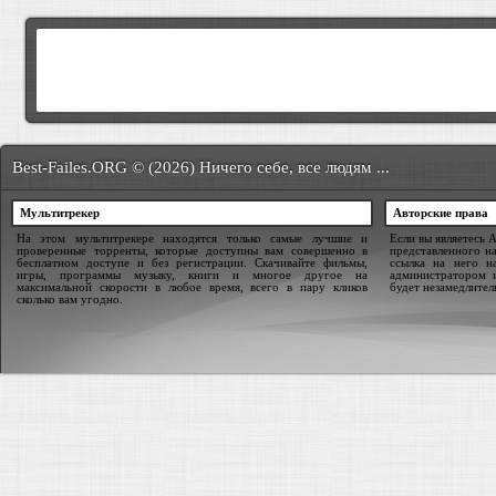
Best-Failes.ORG © (2026) Ничего себе, все людям ...
Мультитрекер
Авторские права
На этом мультитрекере находятся только самые лучшие и
Если вы являетесь 
проверенные торренты, которые доступны вам совершенно в
представленного на
бесплатном доступе и без регистрации. Скачивайте фильмы,
ссылка на него н
игры, программы музыку, книги и многое другое на
администратором 
максимальной скорости в любое время, всего в пару кликов
будет незамедлител
сколько вам угодно.