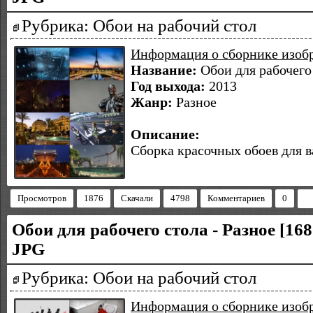
Рубрика: Обои на рабочий стол
Информация о сборнике изоб
Название:
Обои для рабочего 
Год выхода:
2013
Жанр:
Разное
Описание:
Сборка красочных обоев для в
Просмотров
1876
Скачали
4798
Комментариев
0
Обои для рабочего стола - Разное [168
JPG
Рубрика: Обои на рабочий стол
Информация о сборнике изоб