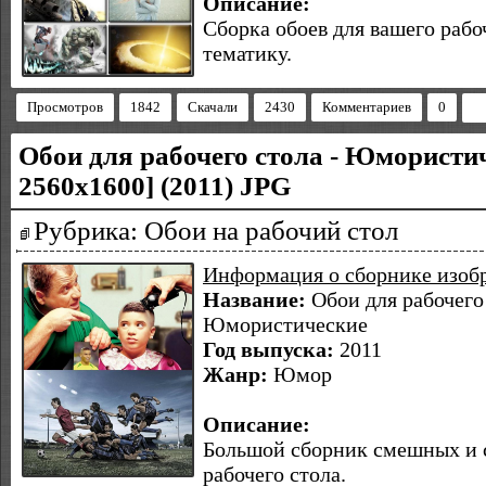
Описание:
Сборка обоев для вашего рабо
тематику.
Просмотров
1842
Скачали
2430
Комментариев
0
Обои для рабочего стола - Юмористич
2560х1600] (2011) JPG
Рубрика: Обои на рабочий стол
Информация о сборнике изоб
Название:
Обои для рабочего 
Юмористические
Год выпуска:
2011
Жанр:
Юмор
Описание:
Большой сборник смешных и с
рабочего стола.