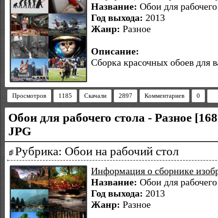
Название:
Обои для рабочего 
Год выхода:
2013
Жанр:
Разное
Описание:
Сборка красочных обоев для в
Просмотров
1185
Скачали
2897
Комментариев
0
Обои для рабочего стола - Разное [168
JPG
Рубрика: Обои на рабочий стол
Информация о сборнике изоб
Название:
Обои для рабочего 
Год выхода:
2013
Жанр:
Разное